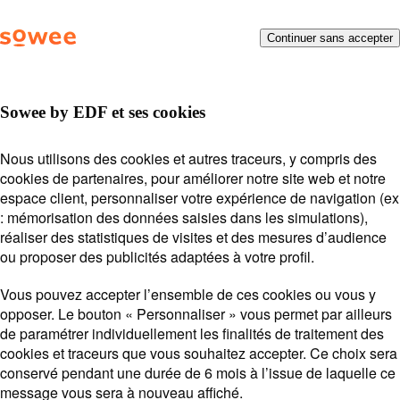
Les
Menu
Continuer sans accepter
Besoin d’aide ?
On vous
informations
que
répond !
vous
avez
Sowee by EDF et ses cookies
sélectionnées
ont
Posez votre question ou entrez des mots-clés.
Thermostat connecté
Nous utilisons des cookies et autres traceurs, y compris des
été
Exemples de recherche :
Mot de passe
Payer ma
cookies de partenaires, pour améliorer notre site web et notre
chargées.
THERMOSTAT CONNECTÉ
facture
Suivi de souscription
espace client, personnaliser votre expérience de navigation (ex
Utilisez
: mémorisation des données saisies dans les simulations),
Station
la
Sowee by EDF
réaliser des statistiques de visites et des mesures d’audience
Lors
touche
ou proposer des publicités adaptées à votre profil.
l'on
Tab
saisi
pour
Vous pouvez accepter l’ensemble de ces cookies ou vous y
des
naviguer
opposer. Le bouton « Personnaliser » vous permet par ailleurs
vale
dans
Voir plus
de paramétrer individuellement les finalités de traitement des
Remplacement/ajout d'un équipement
dan
le
cookies et traceurs que vous souhaitez accepter. Ce choix sera
Option
la
contenu.
conservé pendant une durée de 6 mois à l’issue de laquelle ce
Effacement
barr
message vous sera à nouveau affiché.
de