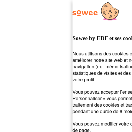
d’aide ?
On vous r
Sowee by EDF et ses coo
Nous utilisons des cookies e
améliorer notre site web et 
navigation (ex : mémorisatio
Posez votre question ou entrez des mots-clés.
statistiques de visites et d
recherche :
Mot de passe
Payer ma facture
Suivi de 
votre profil.
Vous pouvez accepter l’ense
Personnaliser » vous permet 
traitement des cookies et tr
pendant une durée de 6 mois
Vous pouvez modifier votre c
de page.