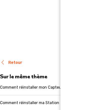
Cette réponse vous a-t-elle été utile 
Non
Oui
Retour
Sur le même thème
Comment réinstaller mon Capteur de température après u
Comment réinstaller ma Station après un remplacement ?