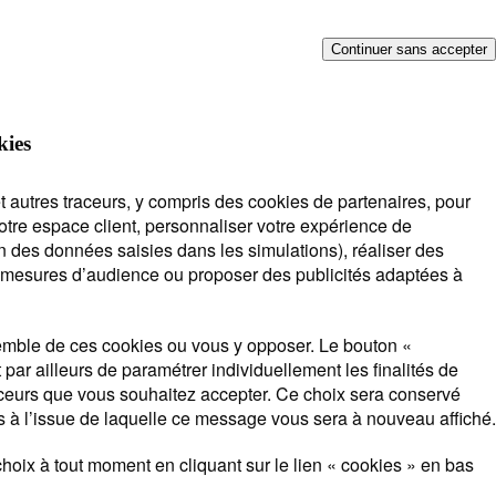
Continuer sans accepter
épond !
kies
t autres traceurs, y compris des cookies de partenaires, pour
notre espace client, personnaliser votre expérience de
n des données saisies dans les simulations), réaliser des
es mesures d’audience ou proposer des publicités adaptées à
souscription
Lorsque
mble de ces cookies ou vous y opposer. Le bouton «
l'on
par ailleurs de paramétrer individuellement les finalités de
saisit
aceurs que vous souhaitez accepter. Ce choix sera conservé
des
 à l’issue de laquelle ce message vous sera à nouveau affiché.
valeurs
dans
hoix à tout moment en cliquant sur le lien « cookies » en bas
la