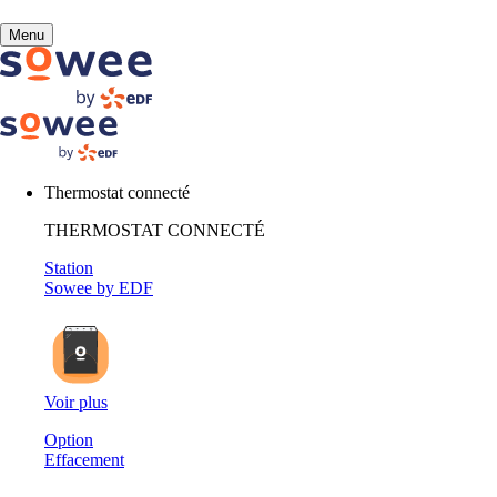
Vous
Menu
allez
être
redirigé
Besoin 
vers
la
description
Thermostat connecté
détaillée
de
THERMOSTAT CONNECTÉ
la
Station
Exemples de 
question.
Sowee by EDF
Voir plus
Option
Effacement
Mon Espace client