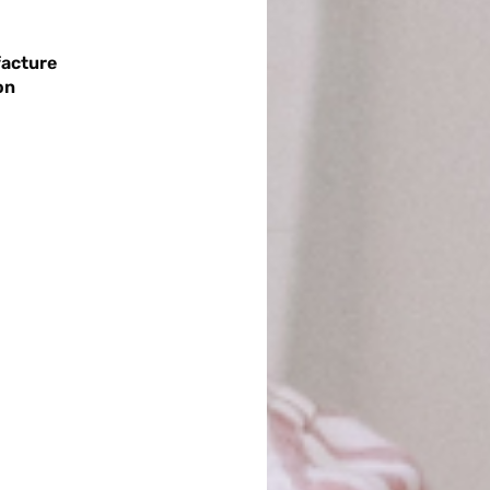
facture
on