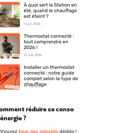
À quoi sert la Station en
été, quand le chauffage
est éteint ?
1 juin 2026
Thermostat connecté :
tout comprendre en
2026 !
21 mai 2026
Installer un thermostat
connecté : notre guide
complet selon le type de
chauffage
13 mai 2026
omment réduire sa conso
'énergie ?
trouvez
tous nos conseils
dédiés !