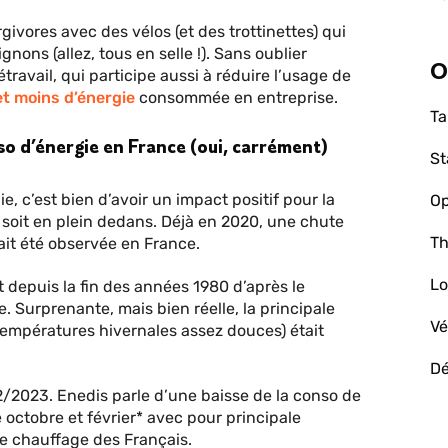
ivores avec des vélos (et des trottinettes) qui
ns (allez, tous en selle !). Sans oublier
O
étravail, qui participe aussi à réduire l’usage de
et moins d’énergie
consommée en entreprise.
Ta
so d’énergie en France (oui, carrément)
St
e, c’est bien d’avoir un impact positif pour la
Op
n soit en plein dedans. Déjà en 2020, une chute
Th
it été observée en France.
Lo
t depuis la fin des années 1980 d’après le
e. Surprenante, mais bien réelle, la principale
Vé
températures hivernales assez douces) était
D
2/2023. Enedis parle d’une baisse de la conso de
 octobre et février* avec pour principale
le chauffage des Français.