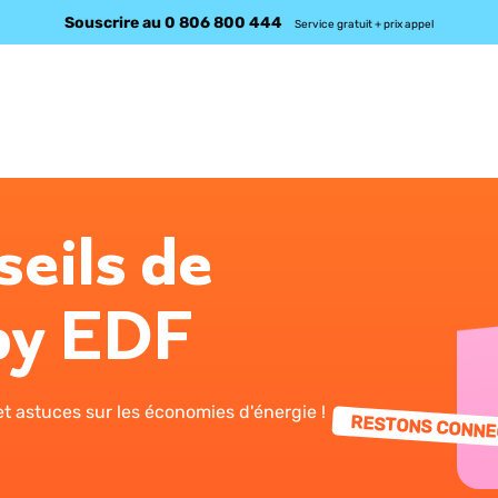
Souscrire au 0 806 800 444
Service gratuit + prix appel
seils de
by EDF
t astuces sur les économies d'énergie !
RESTONS CONNE