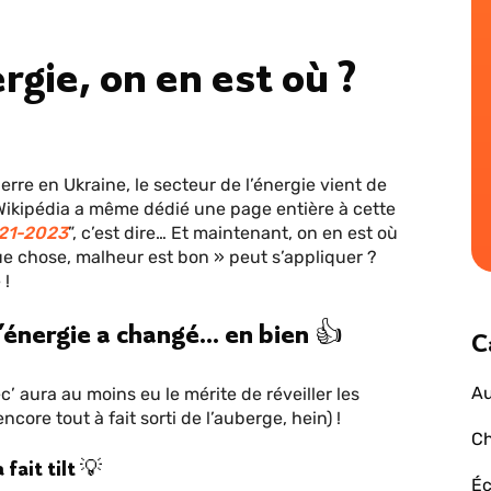
rgie, on en est où ?
rre en Ukraine, le secteur de l’énergie vient de
ikipédia a même dédié une page entière à cette
021-2023
”, c’est dire… Et maintenant, on en est où
ue chose, malheur est bon » peut s’appliquer ?
 !
 l’énergie a changé… en bien 👍
C
Au
ec’ aura au moins eu le mérite de réveiller les
core tout à fait sorti de l’auberge, hein) !
Ch
fait tilt 💡
Éc