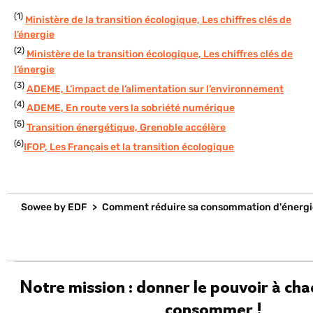
(1)
Ministère de la transition écologique, Les chiffres clés de
l’énergie
(2)
Ministère de la transition écologique, Les chiffres clés de
l’énergie
(3)
ADEME, L’impact de l’alimentation sur l’environnement
(4)
ADEME, En route vers la sobriété numérique
(5)
Transition énergétique, Grenoble accélère
(6)
IFOP, Les Français et la transition écologique
Sowee by EDF
>
Comment réduire sa consommation d'énergi
Notre mission : donner le pouvoir à ch
consommer !