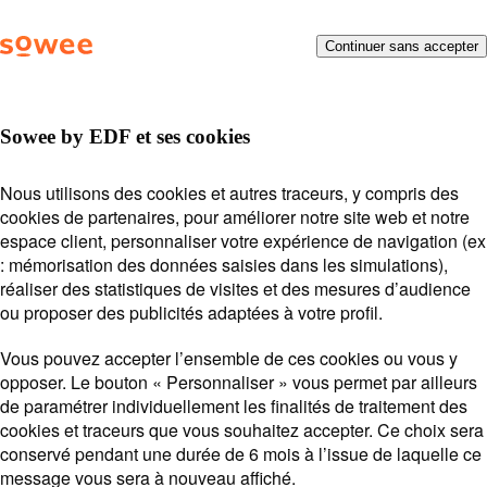
Vous
Menu
Continuer sans accepter
Besoin d’aide ?
On vous
allez
être
répond !
redirigé
vers
Sowee by EDF et ses cookies
la
description
Posez votre question ou entrez des mots-clés.
Thermostat connecté
Nous utilisons des cookies et autres traceurs, y compris des
détaillée
Exemples de recherche :
Mot de passe
Payer ma
cookies de partenaires, pour améliorer notre site web et notre
de
THERMOSTAT CONNECTÉ
facture
Suivi de souscription
espace client, personnaliser votre expérience de navigation (ex
la
: mémorisation des données saisies dans les simulations),
Station
question.
Sowee by EDF
réaliser des statistiques de visites et des mesures d’audience
Lors
ou proposer des publicités adaptées à votre profil.
l'on
saisi
Vous pouvez accepter l’ensemble de ces cookies ou vous y
des
opposer. Le bouton « Personnaliser » vous permet par ailleurs
vale
Voir plus
de paramétrer individuellement les finalités de traitement des
Fonctionnalités de ma Station
dan
cookies et traceurs que vous souhaitez accepter. Ce choix sera
Option
la
conservé pendant une durée de 6 mois à l’issue de laquelle ce
Effacement
barr
message vous sera à nouveau affiché.
de