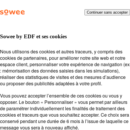
Vous
Menu
Continuer sans accepter
Besoin d’aide ?
On vous
allez
être
répond !
redirigé
vers
Sowee by EDF et ses cookies
la
description
Posez votre question ou entrez des mots-clés.
Thermostat connecté
Nous utilisons des cookies et autres traceurs, y compris des
détaillée
Exemples de recherche :
Mot de passe
Payer ma
cookies de partenaires, pour améliorer notre site web et notre
de
THERMOSTAT CONNECTÉ
facture
Suivi de souscription
espace client, personnaliser votre expérience de navigation (ex
la
: mémorisation des données saisies dans les simulations),
Station
question.
Sowee by EDF
réaliser des statistiques de visites et des mesures d’audience
Lors
ou proposer des publicités adaptées à votre profil.
l'on
saisi
Vous pouvez accepter l’ensemble de ces cookies ou vous y
des
opposer. Le bouton « Personnaliser » vous permet par ailleurs
vale
Voir plus
de paramétrer individuellement les finalités de traitement des
Offres
dan
cookies et traceurs que vous souhaitez accepter. Ce choix sera
Option
la
conservé pendant une durée de 6 mois à l’issue de laquelle ce
Effacement
barr
message vous sera à nouveau affiché.
de