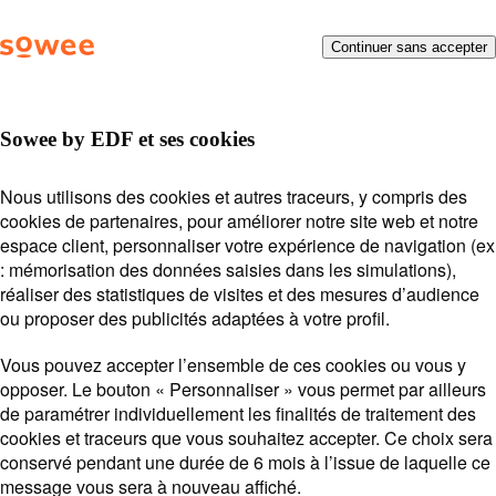
Vous
Menu
Continuer sans accepter
Besoin d’aide ?
On vous
allez
être
répond !
redirigé
vers
Sowee by EDF et ses cookies
la
description
Posez votre question ou entrez des mots-clés.
Thermostat connecté
Nous utilisons des cookies et autres traceurs, y compris des
détaillée
Exemples de recherche :
Mot de passe
Payer ma
cookies de partenaires, pour améliorer notre site web et notre
de
THERMOSTAT CONNECTÉ
facture
Suivi de souscription
espace client, personnaliser votre expérience de navigation (ex
la
: mémorisation des données saisies dans les simulations),
Station
question.
Sowee by EDF
réaliser des statistiques de visites et des mesures d’audience
Lors
ou proposer des publicités adaptées à votre profil.
l'on
saisi
Vous pouvez accepter l’ensemble de ces cookies ou vous y
des
opposer. Le bouton « Personnaliser » vous permet par ailleurs
vale
Voir plus
de paramétrer individuellement les finalités de traitement des
Moyens de paiement
dan
cookies et traceurs que vous souhaitez accepter. Ce choix sera
Option
la
conservé pendant une durée de 6 mois à l’issue de laquelle ce
Effacement
barr
message vous sera à nouveau affiché.
de