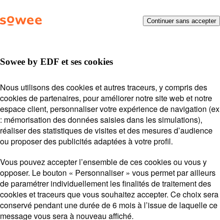
Vous
Menu
Continuer sans accepter
Besoin d’aide ?
On vous
allez
être
répond !
redirigé
vers
Sowee by EDF et ses cookies
la
description
Posez votre question ou entrez des mots-clés.
Thermostat connecté
Nous utilisons des cookies et autres traceurs, y compris des
détaillée
Exemples de recherche :
Mot de passe
Payer ma
cookies de partenaires, pour améliorer notre site web et notre
de
THERMOSTAT CONNECTÉ
facture
Suivi de souscription
espace client, personnaliser votre expérience de navigation (ex
la
: mémorisation des données saisies dans les simulations),
Station
question.
Sowee by EDF
réaliser des statistiques de visites et des mesures d’audience
Lors
ou proposer des publicités adaptées à votre profil.
l'on
saisi
Vous pouvez accepter l’ensemble de ces cookies ou vous y
des
opposer. Le bouton « Personnaliser » vous permet par ailleurs
vale
Voir plus
de paramétrer individuellement les finalités de traitement des
Suivre ma conso
dan
cookies et traceurs que vous souhaitez accepter. Ce choix sera
Option
la
conservé pendant une durée de 6 mois à l’issue de laquelle ce
Effacement
barr
message vous sera à nouveau affiché.
de