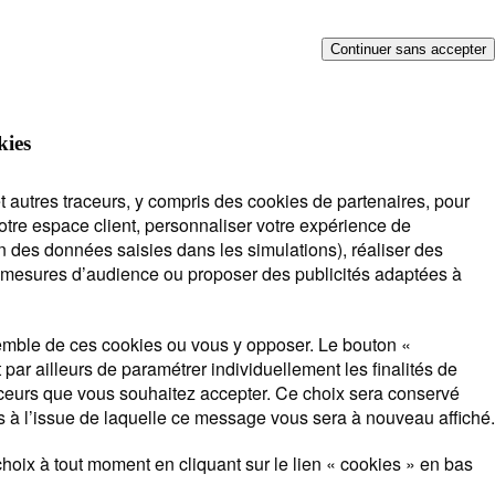
Continuer sans accepter
épond !
kies
t autres traceurs, y compris des cookies de partenaires, pour
notre espace client, personnaliser votre expérience de
n des données saisies dans les simulations), réaliser des
es mesures d’audience ou proposer des publicités adaptées à
souscription
Lorsque
mble de ces cookies ou vous y opposer. Le bouton «
l'on
par ailleurs de paramétrer individuellement les finalités de
saisit
aceurs que vous souhaitez accepter. Ce choix sera conservé
des
 à l’issue de laquelle ce message vous sera à nouveau affiché.
valeurs
dans
hoix à tout moment en cliquant sur le lien « cookies » en bas
la