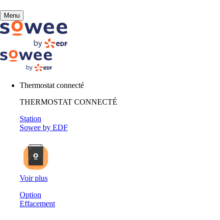
Vous
Menu
allez
être
redirigé
Besoin 
vers
la
description
Thermostat connecté
détaillée
de
THERMOSTAT CONNECTÉ
la
Station
Exemples de 
question.
Sowee by EDF
Voir plus
Option
Effacement
Mon Espace client