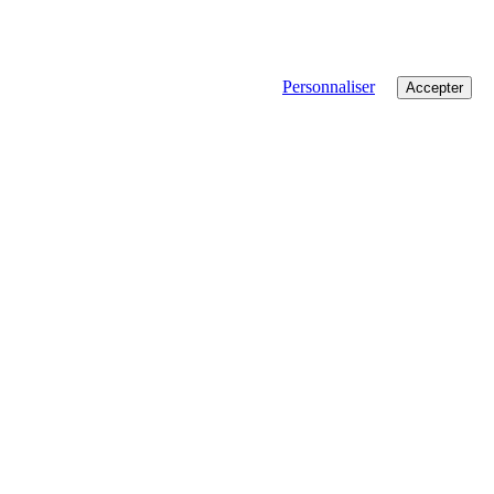
Personnaliser
Accepter
es
qui peuvent faire la différence si on s’y met tous !