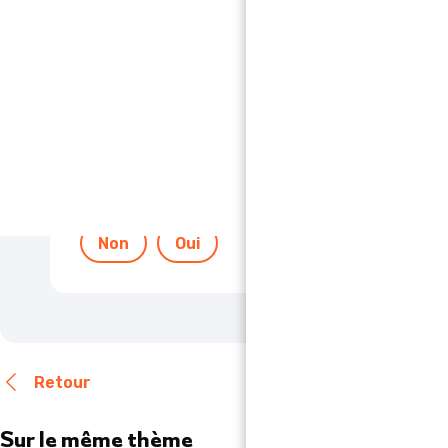
La répartition s’affiche pour le mois ou pour les 12 mo
Si vous avez cliqué sur l’onglet “Suivi conso”, mais ri
qu’il vous faut remplir d’abord votre
Profil Énergie.
Cette réponse vous a-t-elle été utile 
Non
Oui
Retour
Sur le même thème