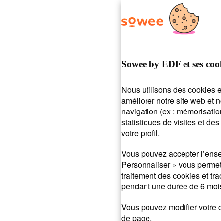
d’aide ?
On vous r
Sowee by EDF et ses coo
Nous utilisons des cookies e
améliorer notre site web et 
navigation (ex : mémorisatio
Posez votre question ou entrez des mots-clés.
statistiques de visites et d
recherche :
Mot de passe
Payer ma facture
Suivi de 
votre profil.
Vous pouvez accepter l’ense
Personnaliser » vous permet 
traitement des cookies et tr
pendant une durée de 6 mois
Vous pouvez modifier votre c
de page.