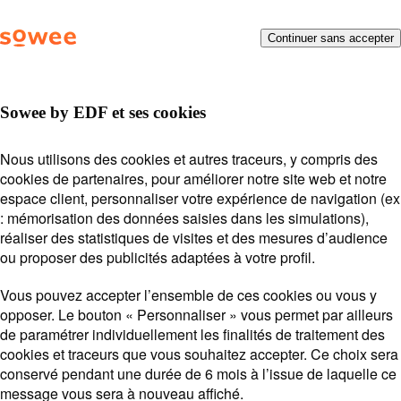
Vous
Menu
Continuer sans accepter
Besoin d’aide ?
On vous
allez
être
répond !
redirigé
vers
Sowee by EDF et ses cookies
la
description
Posez votre question ou entrez des mots-clés.
Thermostat connecté
Nous utilisons des cookies et autres traceurs, y compris des
détaillée
Exemples de recherche :
Mot de passe
Payer ma
cookies de partenaires, pour améliorer notre site web et notre
de
THERMOSTAT CONNECTÉ
facture
Suivi de souscription
espace client, personnaliser votre expérience de navigation (ex
la
: mémorisation des données saisies dans les simulations),
Station
question.
Sowee by EDF
réaliser des statistiques de visites et des mesures d’audience
Lors
ou proposer des publicités adaptées à votre profil.
l'on
saisi
Vous pouvez accepter l’ensemble de ces cookies ou vous y
des
opposer. Le bouton « Personnaliser » vous permet par ailleurs
vale
Voir plus
de paramétrer individuellement les finalités de traitement des
Connexion & infos personnelles
dan
cookies et traceurs que vous souhaitez accepter. Ce choix sera
Option
la
conservé pendant une durée de 6 mois à l’issue de laquelle ce
Effacement
barr
message vous sera à nouveau affiché.
de