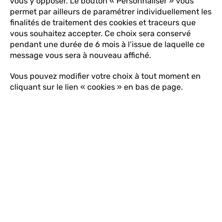
vous y opposer. Le bouton « Personnaliser » vous
Fonctionnalités de ma Station
dan
permet par ailleurs de paramétrer individuellement les
la
finalités de traitement des cookies et traceurs que
barr
vous souhaitez accepter. Ce choix sera conservé
de
pendant une durée de 6 mois à l’issue de laquelle ce
rech
message vous sera à nouveau affiché.
FAQ
des
Vous pouvez modifier votre choix à tout moment en
sugg
Comment gérer les widgets sur ma
cliquant sur le lien « cookies » en bas de page.
s'aff
Station ?
aut
pour
facil
C'est vous qui décidez quels widgets vous
la
souhaitez afficher sur l'écran de votre Station
séle
et aussi l'ordre dans lequel ils apparaissent.
Comment faire ? C'est So simple, suivez le
guide !