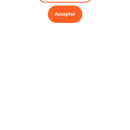
Accepter
Comment réduire sa conso d'électricité et de gaz
?
On le sait, les
prix de l’électricité
comme ceux
du gaz
ont
tendance à
fluctuer fortement
et le plus souvent… à la
hausse.
D’où l’importance de suivre, au quotidien si possible, sa
conso