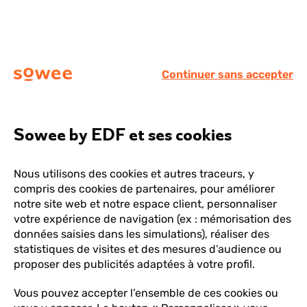
Menu
Continuer sans accepter
Vous
Besoin d’aide ?
On vous
allez
être
répond !
redirigé
Sowee by EDF et ses cookies
vers
la
Nous utilisons des cookies et autres traceurs, y
description
Posez votre question ou entrez des mots-clés.
compris des cookies de partenaires, pour améliorer
détaillée
Exemples de recherche :
Mot de passe
Payer ma
notre site web et notre espace client, personnaliser
de
facture
Suivi de souscription
votre expérience de navigation (ex : mémorisation des
la
données saisies dans les simulations), réaliser des
question.
Lors
statistiques de visites et des mesures d’audience ou
l'on
proposer des publicités adaptées à votre profil.
saisi
des
Vous pouvez accepter l’ensemble de ces cookies ou
vale