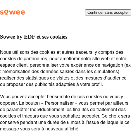
Vous
Menu
Continuer sans accepter
Besoin d’aide ?
On vous
allez
être
répond !
redirigé
vers
Sowee by EDF et ses cookies
la
description
Posez votre question ou entrez des mots-clés.
Thermostat connecté
Nous utilisons des cookies et autres traceurs, y compris des
détaillée
Exemples de recherche :
Mot de passe
Payer ma
cookies de partenaires, pour améliorer notre site web et notre
de
THERMOSTAT CONNECTÉ
facture
Suivi de souscription
espace client, personnaliser votre expérience de navigation (ex
la
: mémorisation des données saisies dans les simulations),
Station
question.
Sowee by EDF
réaliser des statistiques de visites et des mesures d’audience
Lors
ou proposer des publicités adaptées à votre profil.
l'on
saisi
Vous pouvez accepter l’ensemble de ces cookies ou vous y
des
opposer. Le bouton « Personnaliser » vous permet par ailleurs
vale
Voir plus
de paramétrer individuellement les finalités de traitement des
Appli
dan
cookies et traceurs que vous souhaitez accepter. Ce choix sera
Option
la
conservé pendant une durée de 6 mois à l’issue de laquelle ce
Effacement
barr
message vous sera à nouveau affiché.
de