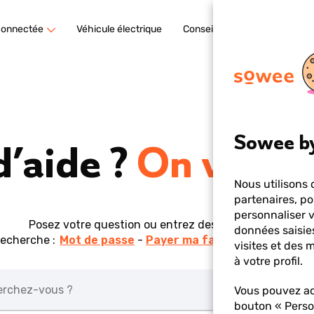
connectée
Véhicule électrique
Conseils & actu
Sowee by
d’aide ?
On vous r
Nous utilisons 
partenaires, po
personnaliser 
Posez votre question ou entrez des mots-clés.
données saisies
recherche :
Mot de passe
Payer ma facture
Suivi de 
visites et des
à votre profil.
Vous pouvez ac
bouton « Perso