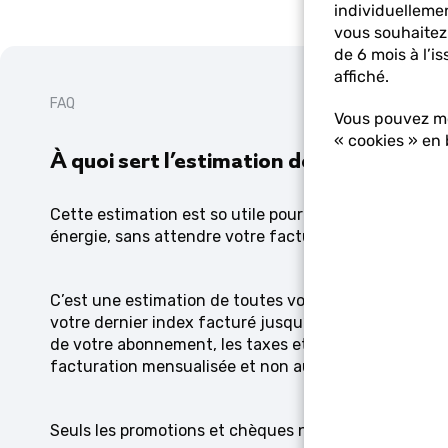
individuellemen
vous souhaitez
de 6 mois à l’
affiché.
FAQ
Vous pouvez mod
« cookies » en
À quoi sert l’estimation de mes dépense
Cette estimation est so utile pour connaître à tout
énergie, sans attendre votre facture.
C’est une estimation de toutes vos dépenses énergie
votre dernier index facturé jusqu’au nouvel index que 
de votre abonnement, les taxes et les montants déjà 
facturation mensualisée et non au réel).
Seuls les promotions et chèques ne sont pas déduit