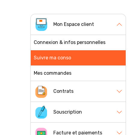
Mon Espace client
Appuyez
Connexion & infos personnelles
pour
afficher
les
Suivre ma conso
sous-
catégories
Mes commandes
Contrats
Appuyez
pour
Souscription
afficher
les
Appuyez
sous-
pour
Facture et paiements