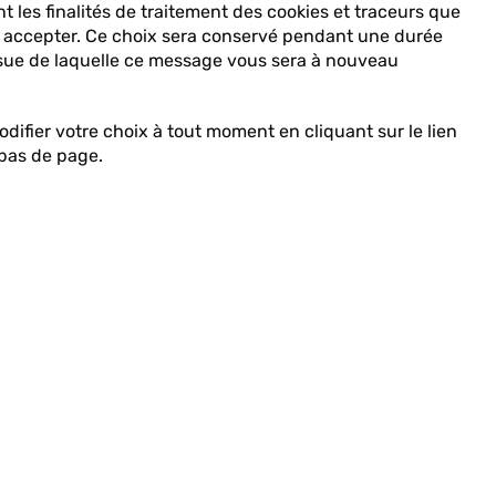
t les finalités de traitement des cookies et traceurs que
des
 accepter. Ce choix sera conservé pendant une durée
valeurs
issue de laquelle ce message vous sera à nouveau
dans
la
barre
ifier votre choix à tout moment en cliquant sur le lien
de
 bas de page.
recherche,
s énergie ?
des
suggestions
s'affichent
 moment le montant de vos dépenses
automatiquement
pour
faciliter
la
, c’est-à-dire de vos consos depuis
sélection.
vous allez saisir ; y compris le coût
payés (si vous avez choisi la
s de ce montant estimé.