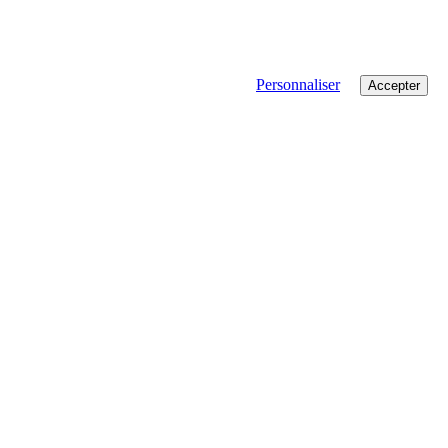
Personnaliser
Accepter
es
qui peuvent faire la différence si on s’y met tous !