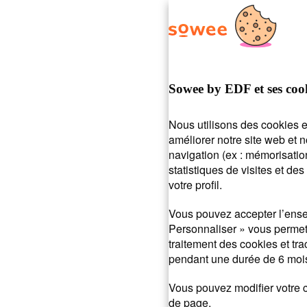
d’aide ?
On vous r
Sowee by EDF et ses coo
Nous utilisons des cookies e
améliorer notre site web et 
navigation (ex : mémorisatio
Posez votre question ou entrez des mots-clés.
statistiques de visites et d
recherche :
Mot de passe
Payer ma facture
Suivi de 
votre profil.
Vous pouvez accepter l’ense
Personnaliser » vous permet 
traitement des cookies et tr
pendant une durée de 6 mois
Vous pouvez modifier votre c
de page.