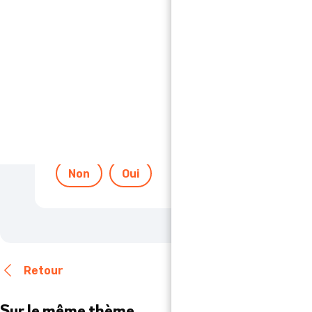
💡Un peu de culture sur les unités de mesure
L'unité de mesure d'un compteur électrique est le
Un kVA équivaut à 1 000 watts.
Le watt est utilisé pour exprimer la puissance d’un
Par exemple, un réfrigérateur a une puissance m
Cette réponse vous a-t-elle été utile 
Non
Oui
Retour
Sur le même thème