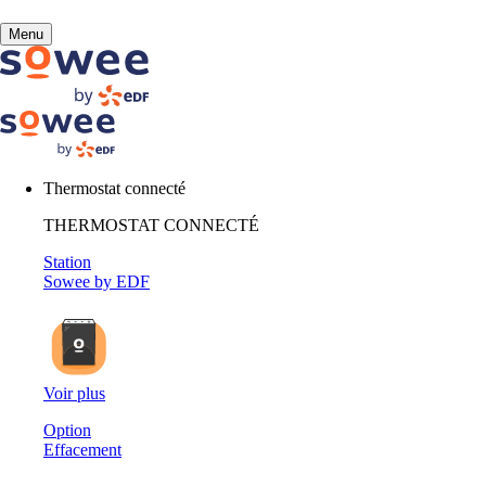
Vous
Menu
allez
être
redirigé
Besoin 
vers
la
description
Thermostat connecté
détaillée
de
THERMOSTAT CONNECTÉ
la
Station
Exemples de 
question.
Sowee by EDF
Voir plus
Option
Effacement
Mon Espace client