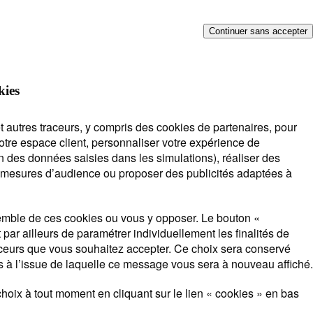
Continuer sans accepter
épond !
kies
t autres traceurs, y compris des cookies de partenaires, pour
notre espace client, personnaliser votre expérience de
n des données saisies dans les simulations), réaliser des
es mesures d’audience ou proposer des publicités adaptées à
souscription
Lorsque
mble de ces cookies ou vous y opposer. Le bouton «
l'on
par ailleurs de paramétrer individuellement les finalités de
saisit
aceurs que vous souhaitez accepter. Ce choix sera conservé
des
 à l’issue de laquelle ce message vous sera à nouveau affiché.
valeurs
dans
hoix à tout moment en cliquant sur le lien « cookies » en bas
la