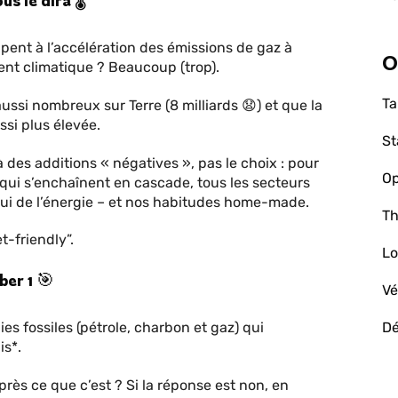
s le dira 🌡
ipent à l’accélération des émissions de gaz à
O
ent climatique ? Beaucoup (trop).
Ta
ussi nombreux sur Terre (8 milliards 😧) et que la
si plus élevée.
St
à des additions « négatives », pas le choix : pour
Op
s qui s’enchaînent en cascade, tous les secteurs
lui de l’énergie – et nos habitudes home-made.
Th
t-friendly”.
Lo
ber 1 🎯
Vé
ies fossiles (pétrole, charbon et gaz) qui
D
is*.
rès ce que c’est ? Si la réponse est non, en