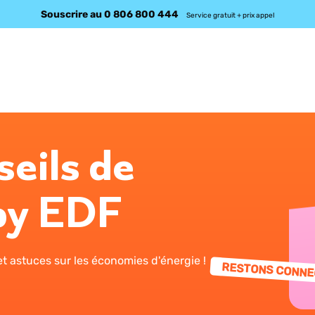
Souscrire au 0 806 800 444
Service gratuit + prix appel
seils de
by EDF
t astuces sur les économies d'énergie !
RESTONS CONNE