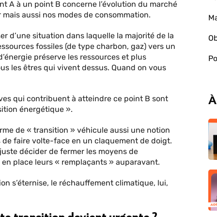
int A à un point B concerne l’évolution du marché
sûr mais aussi nos modes de consommation.
Ma
r d’une situation dans laquelle la majorité de la
Ob
essources fossiles (de type charbon, gaz) vers un
’énergie préserve les ressources et plus
Po
ous les êtres qui vivent dessus. Quand on vous
À
tives qui contribuent à atteindre ce point B sont
ition énergétique ».
erme de « transition » véhicule aussi une notion
as de faire volte-face en un claquement de doigt.
juste décider de fermer les moyens de
s en place leurs « remplaçants » auparavant.
on s’éternise, le réchauffement climatique, lui,
e transition devient urgente ?