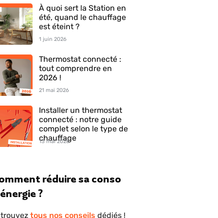
À quoi sert la Station en
été, quand le chauffage
est éteint ?
1 juin 2026
Thermostat connecté :
tout comprendre en
2026 !
21 mai 2026
Installer un thermostat
connecté : notre guide
complet selon le type de
chauffage
13 mai 2026
omment réduire sa conso
'énergie ?
trouvez
tous nos conseils
dédiés !