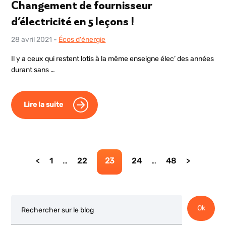
Changement de fournisseur
d’électricité en 5 leçons !
28 avril 2021
-
Écos d'énergie
Il y a ceux qui restent lotis à la même enseigne élec’ des années
durant sans …
Lire la suite
Page
Page
Page
Page
Page
1
…
22
23
24
…
48
Rechercher
Ok