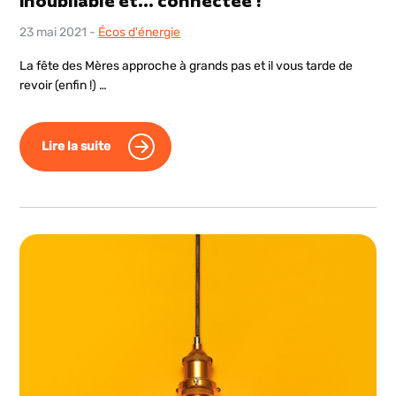
inoubliable et… connectée !
23 mai 2021
-
Écos d'énergie
La fête des Mères approche à grands pas et il vous tarde de
revoir (enfin !) …
Lire la suite