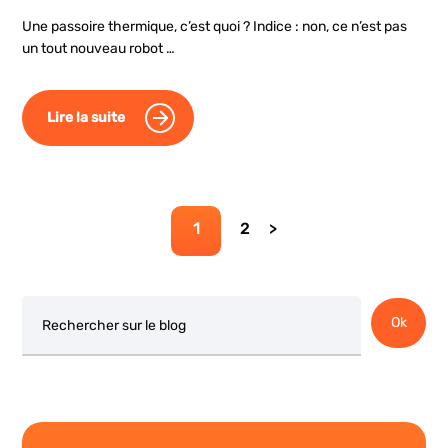
Une passoire thermique, c’est quoi ? Indice : non, ce n’est pas
un tout nouveau robot …
Lire la suite
Page
Page
1
2
Rechercher
Ok