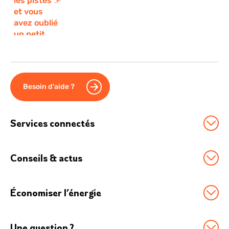
Besoin d'aide ?
Services connectés
Station Sowee by EDF
Conseils & actus
Option Effacement
Tous nos conseils
Logement connecté
Économiser l’énergie
Économies d'énergie
Véhicule électrique
Boostez vos économies
Chauffage connecté
Boutique Accessoires
Une question ?