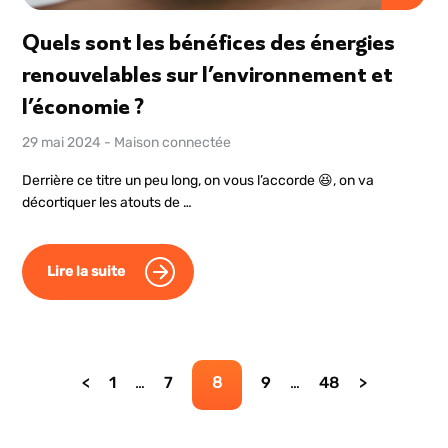
Quels sont les bénéfices des énergies
renouvelables sur l’environnement et
l’économie ?
29 mai 2024
-
Maison connectée
Derrière ce titre un peu long, on vous l’accorde 😆, on va
décortiquer les atouts de …
Lire la suite
Page
Page
Page
Page
Page
1
…
7
8
9
…
48