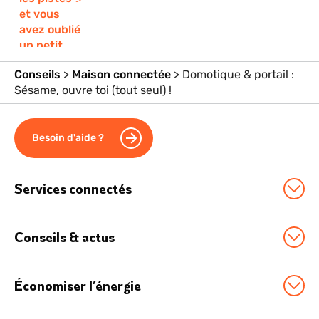
Conseils
>
Maison connectée
>
Domotique & portail :
Sésame, ouvre toi (tout seul) !
Besoin d'aide ?
Services connectés
Station Sowee by EDF
Conseils & actus
Option Effacement
Tous nos conseils
Logement connecté
Économiser l’énergie
Économies d'énergie
Véhicule électrique
Boostez vos économies