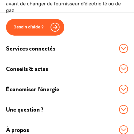
avant de changer de fournisseur d’électricité ou de
gaz
Besoin d'aide ?
Services connectés
Station Sowee by EDF
Conseils & actus
Option Effacement
Tous nos conseils
Logement connecté
Économiser l’énergie
Économies d'énergie
Véhicule électrique
Boostez vos économies
Chauffage connecté
Boutique Accessoires
Une question ?
Comment réduire sa conso d’énergie ?
Maison connectée
FAQ
Le thermostat connecté pour moins dépenser
Objets connectés
À propos
Contactez-nous