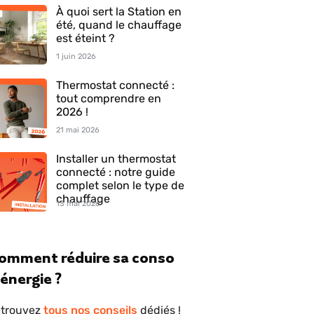
À quoi sert la Station en
été, quand le chauffage
est éteint ?
1 juin 2026
Thermostat connecté :
tout comprendre en
2026 !
21 mai 2026
Installer un thermostat
connecté : notre guide
complet selon le type de
chauffage
13 mai 2026
omment réduire sa conso
'énergie ?
trouvez
tous nos conseils
dédiés !