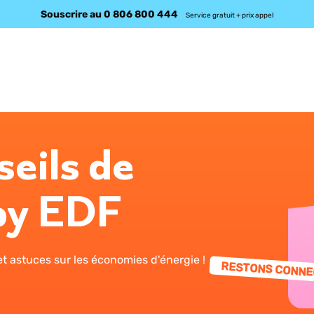
Souscrire au 0 806 800 444
Service gratuit + prix appel
seils de
by EDF
t astuces sur les économies d'énergie !
RESTONS CONNE