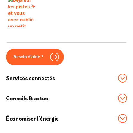
Besoin d'aide ?
Services connectés
Station Sowee by EDF
Conseils & actus
Option Effacement
Tous nos conseils
Logement connecté
Économiser l’énergie
Économies d'énergie
Véhicule électrique
Boostez vos économies
Chauffage connecté