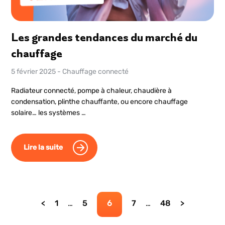
Les grandes tendances du marché du
chauffage
5 février 2025
-
Chauffage connecté
Radiateur connecté, pompe à chaleur, chaudière à
condensation, plinthe chauffante, ou encore chauffage
solaire… les systèmes …
Lire la suite
Page
Page
Page
Page
Page
1
…
5
6
7
…
48