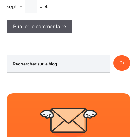
sept
−
=
4
Rechercher
Ok