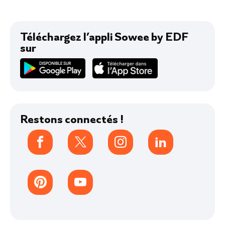
Qui sommes-nous ?
Autour de Sowee by EDF
Toute notre actu
Téléchargez l’appli Sowee by EDF
sur
Avis
Restons connectés !