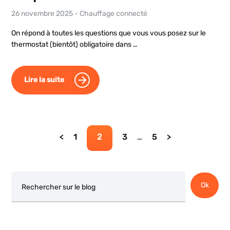
26 novembre 2025
-
Chauffage connecté
On répond à toutes les questions que vous vous posez sur le
thermostat (bientôt) obligatoire dans …
Lire la suite
Page
Page
Page
Page
1
2
3
…
5
Rechercher
Ok