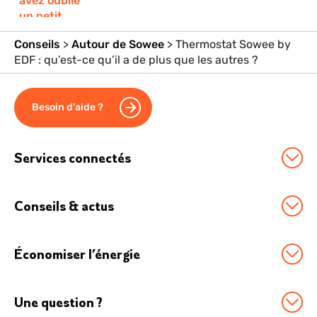
Conseils
>
Autour de Sowee
>
Thermostat Sowee by
EDF : qu’est-ce qu’il a de plus que les autres ?
Besoin d'aide ?
Services connectés
Station Sowee by EDF
Conseils & actus
Option Effacement
Tous nos conseils
Logement connecté
Économiser l’énergie
Économies d'énergie
Véhicule électrique
Boostez vos économies
Chauffage connecté
Boutique Accessoires
Une question ?
Comment réduire sa conso d’énergie ?
Maison connectée