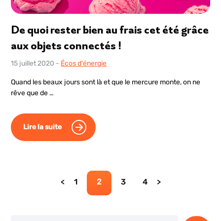
De quoi rester bien au frais cet été grâce
aux objets connectés !
15 juillet 2020
-
Écos d'énergie
Quand les beaux jours sont là et que le mercure monte, on ne
rêve que de …
Lire la suite
Page
Page
Page
Page
1
2
3
4
Rechercher