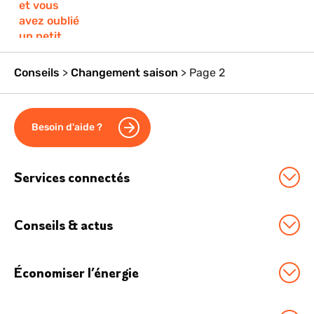
Conseils
>
Changement saison
>
Page 2
Besoin d'aide ?
Services connectés
Station Sowee by EDF
Conseils & actus
Option Effacement
Tous nos conseils
Logement connecté
Économiser l’énergie
Économies d'énergie
Véhicule électrique
Boostez vos économies
Chauffage connecté
Boutique Accessoires