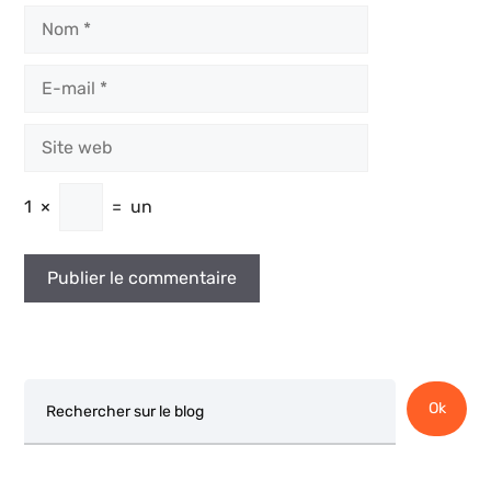
Nom
E-
mail
Site
web
1
×
=
un
Rechercher
Ok