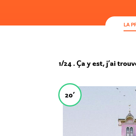
LA P
1
/
24
.
Ça y est, j’ai tro
20’