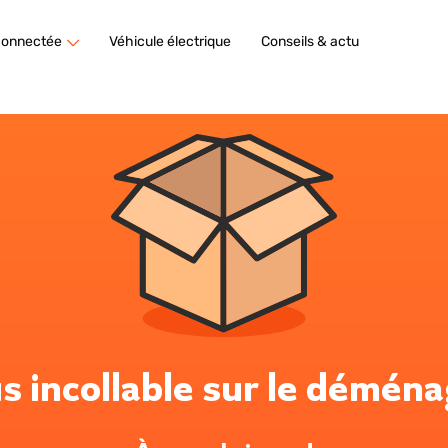
connectée
Véhicule électrique
Conseils & actu
s incollable sur le démén