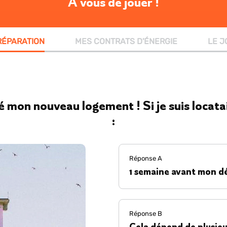
À vous de jouer !
RÉPARATION
MES CONTRATS D'ÉNERGIE
LE J
uvé mon nouveau logement ! Si je suis locata
:
Réponse
A
1 semaine avant mon d
Réponse
B
Cela dépend de plusieu