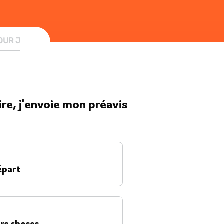
OUR J
ire, j'envoie mon préavis
2
/
2
20’
épart
rs choses