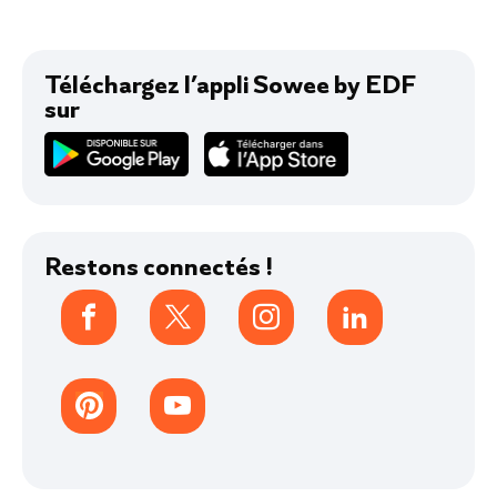
Qui sommes-nous ?
Autour de Sowee by EDF
Toute notre actu
Téléchargez l’appli Sowee by EDF
sur
Avis
Restons connectés !