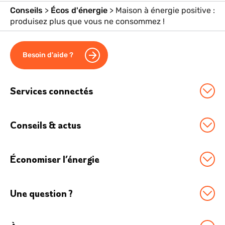
Conseils
>
Écos d'énergie
>
Maison à énergie positive :
produisez plus que vous ne consommez !
Besoin d'aide ?
Services connectés
Station Sowee by EDF
Conseils & actus
Option Effacement
Tous nos conseils
Logement connecté
Économiser l’énergie
Économies d'énergie
Véhicule électrique
Boostez vos économies
Chauffage connecté
Boutique Accessoires
Une question ?
Comment réduire sa conso d’énergie ?
Maison connectée
FAQ
Le thermostat connecté pour moins dépenser
Objets connectés