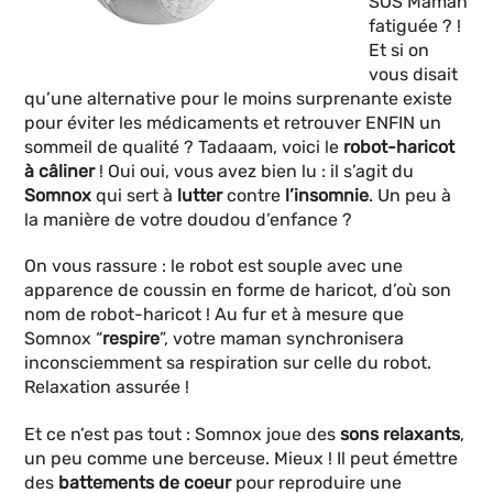
SOS Maman
fatiguée ? !
Et si on
vous disait
qu’une alternative pour le moins surprenante existe
pour éviter les médicaments et retrouver ENFIN un
sommeil de qualité ? Tadaaam, voici le
robot-haricot
à câliner
! Oui oui, vous avez bien lu : il s’agit du
Somnox
qui sert à
lutter
contre
l’insomnie
. Un peu à
la manière de votre doudou d’enfance ?
On vous rassure : le robot est souple avec une
apparence de coussin en forme de haricot, d’où son
nom de robot-haricot ! Au fur et à mesure que
Somnox “
respire
”, votre maman synchronisera
inconsciemment sa respiration sur celle du robot.
Relaxation assurée !
Et ce n’est pas tout : Somnox joue des
sons
relaxants
,
un peu comme une berceuse. Mieux ! Il peut émettre
des
battements de coeur
pour reproduire une