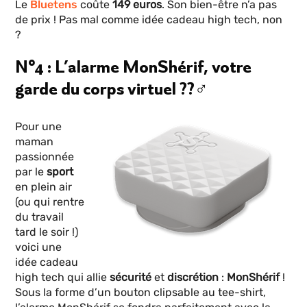
Le
Bluetens
coûte
149 euros
. Son bien-être n’a pas
de prix ! Pas mal comme idée cadeau high tech, non
?
N°4 : L’alarme MonShérif, votre
garde du corps virtuel ??‍♂️
Pour une
maman
passionnée
par le
sport
en plein air
(ou qui rentre
du travail
tard le soir !)
voici une
idée cadeau
high tech qui allie
sécurité
et
discrétion
:
MonShérif
!
Sous la forme d’un bouton clipsable au tee-shirt,