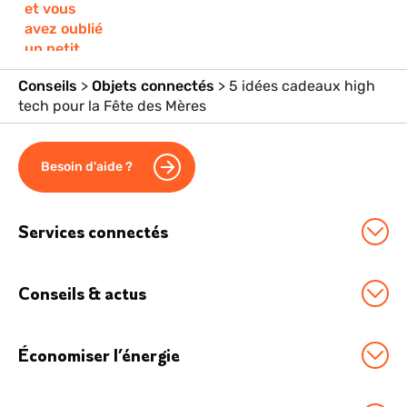
Conseils
>
Objets connectés
>
5 idées cadeaux high
tech pour la Fête des Mères
Besoin d'aide ?
Services connectés
Station Sowee by EDF
Conseils & actus
Option Effacement
Tous nos conseils
Logement connecté
Économiser l’énergie
Économies d'énergie
Véhicule électrique
Boostez vos économies
Chauffage connecté
Boutique Accessoires