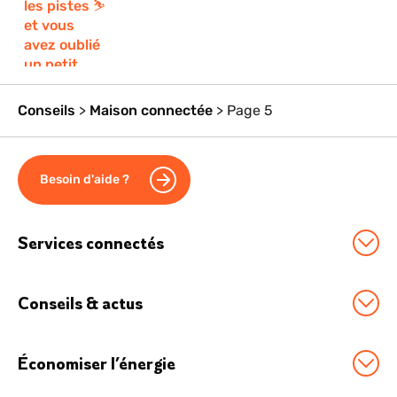
Conseils
>
Maison connectée
>
Page 5
Besoin d'aide ?
Services connectés
Station Sowee by EDF
Conseils & actus
Option Effacement
Tous nos conseils
Logement connecté
Économiser l’énergie
Économies d'énergie
Véhicule électrique