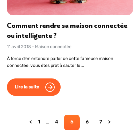
Comment rendre sa maison connectée
ou intelligente ?
11 avril 2018
-
Maison connectée
À force d’en entendre parler de cette fameuse maison
connectée, vous êtes prêt à sauter le …
Lire la suite
Page
Page
Page
Page
Page
1
…
4
5
6
7