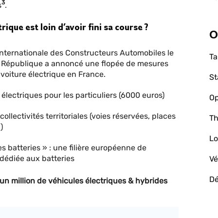
3
s
.
rique est loin d’avoir fini sa course ?
O
Internationale des Constructeurs Automobiles le
Ta
 la République a annoncé une flopée de mesures
voiture électrique en France.
St
 électriques pour les particuliers (6000 euros)
Op
ollectivités territoriales (voies réservées, places
Th
)
Lo
es batteries » : une filière européenne de
 dédiée aux batteries
Vé
D
’un million de véhicules électriques & hybrides