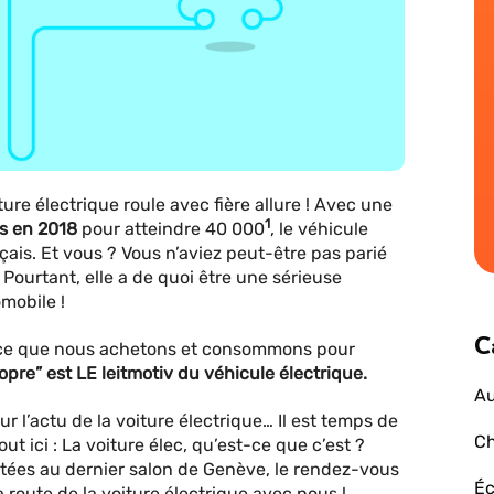
ture électrique roule avec fière allure ! Avec une
1
s en 2018
pour atteindre 40 000
, le véhicule
çais. Et vous ? Vous n’aviez peut-être pas parié
 Pourtant, elle a de quoi être une sérieuse
mobile !
C
à ce que nous achetons et consommons pour
ropre” est LE leitmotiv du véhicule électrique.
Au
ur l’actu de la voiture électrique… Il est temps de
Ch
ut ici : La voiture élec, qu’est-ce que c’est ?
tées au dernier salon de Genève, le rendez-vous
Éc
 route de la voiture électrique avec nous !