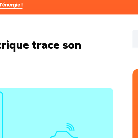
'énergie !
Re
trique trace son