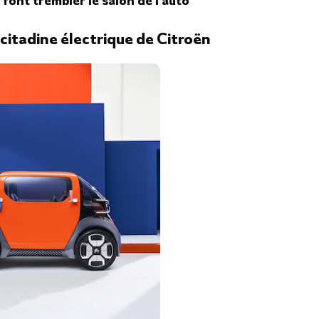
 font trembler le salon de l’auto
citadine électrique de Citroën