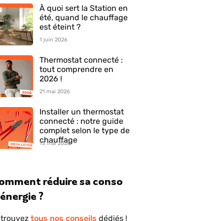
À quoi sert la Station en
été, quand le chauffage
est éteint ?
1 juin 2026
Thermostat connecté :
tout comprendre en
2026 !
21 mai 2026
Installer un thermostat
connecté : notre guide
complet selon le type de
chauffage
13 mai 2026
omment réduire sa conso
'énergie ?
trouvez
tous nos conseils
dédiés !