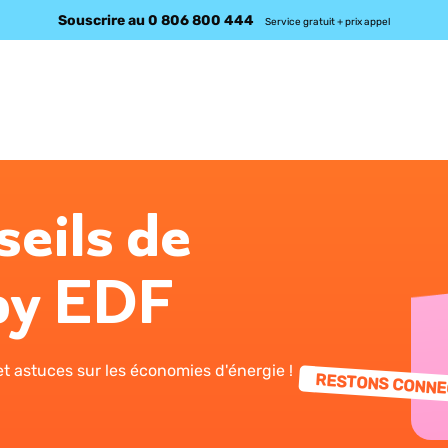
Souscrire au 0 806 800 444
Service gratuit + prix appel
seils de
by EDF
t astuces sur les économies d'énergie !
RESTONS CONNE