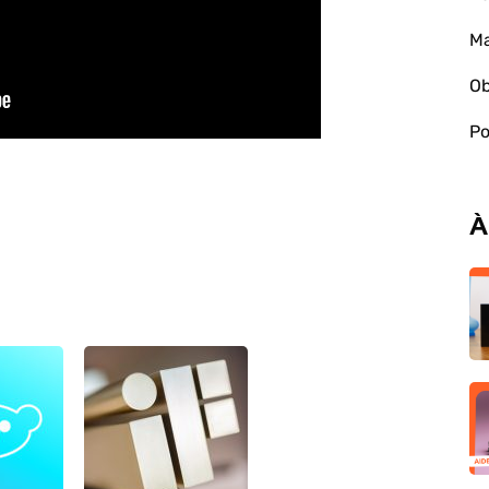
Ma
Ob
Po
À