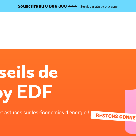
Souscrire au 0 806 800 444
Service gratuit + prix appel
seils de
by EDF
t astuces sur les économies d'énergie !
RESTONS CONNE