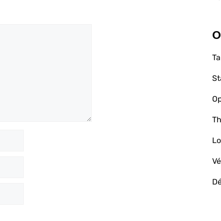
O
Ta
St
Op
Th
Lo
Vé
D