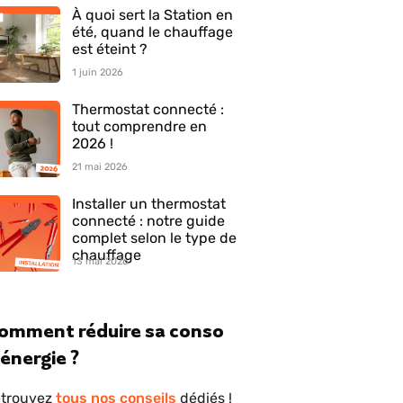
À quoi sert la Station en
été, quand le chauffage
est éteint ?
1 juin 2026
Thermostat connecté :
tout comprendre en
2026 !
21 mai 2026
Installer un thermostat
connecté : notre guide
complet selon le type de
chauffage
13 mai 2026
omment réduire sa conso
'énergie ?
trouvez
tous nos conseils
dédiés !