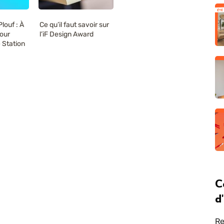
louf : À
Ce qu’il faut savoir sur
our
l’iF Design Award
 Station
C
d
Re