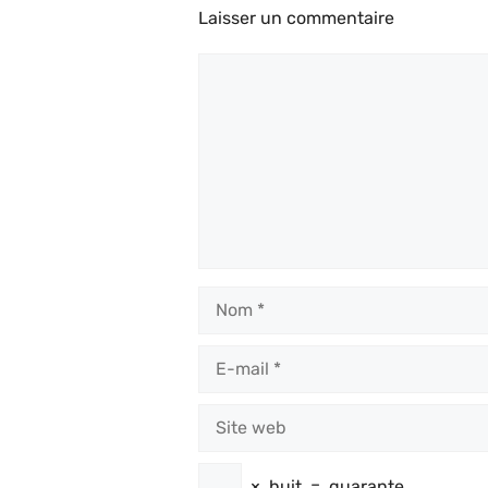
Laisser un commentaire
Commentaire
Nom
E-
mail
Site
web
×
huit
=
quarante